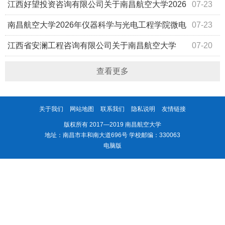
公告
采购项目（比选编号：JXDY2026-HW-B0016）谈判比选公
年度教务处ABC栋教室标准化考场网上巡查系统设备更新采
江西好望投资咨询有限公司关于南昌航空大学2026
07-23
告
购项目（二期）(项目编号：HWZC26091)谈判比选采购公
年度基建处N、P栋与工训楼之间道路修缮工程采购项目(采
南昌航空大学2026年仪器科学与光电工程学院微电
07-23
告
购编号：HWZC26081)谈判比选公告
子工艺平台采购项目（项目编号：HW26021-1）公开招标
江西省安澜工程咨询有限公司关于南昌航空大学
07-20
采购公告
2026年度后勤处学生宿舍防盗门采购项目（项目编号：
查看更多
JXAL2025-F265）谈判比选采购公告
关于我们
网站地图
联系我们
隐私说明
友情链接
版权所有 2017—2019 南昌航空大学
地址：南昌市丰和南大道696号 学校邮编：330063
电脑版