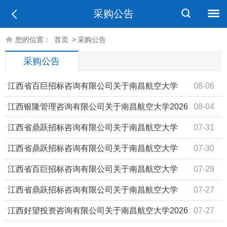
采购公告
您的位置：
首页
>
采购公告
采购公告
江西省百巨招标咨询有限公司关于南昌航空大学
08-06
2026年度材料学院“焊接技术与工程专业”智慧专业平台升级
江西银隆管理咨询有限公司关于南昌航空大学2026
08-04
服务项目（项目编号：JXBJ26121354403）磋商比选采购
年度基建处上海路校区职业与继续教育学院办公楼修缮工程
江西省鼎跃招标咨询有限公司关于南昌航空大学
07-31
公告
采购项目（采购编号：JXYL2026-J0805）采购公告
2026-2027学年学工处校（园）方责任保险采购项目（比选
江西省鼎跃招标咨询有限公司关于南昌航空大学
07-30
编号：JXDY2026-FW-B0083）磋商比选公告
2026年度基建处前湖校区幼儿园户外电动遮阳棚工程采购
江西省百巨招标咨询有限公司关于南昌航空大学
07-29
项目（比选编号：JXDY2026-GC-B0016）谈判比选公告
2026年度校医院检验试剂及医疗耗材配送服务采购项目
江西省鼎跃招标咨询有限公司关于南昌航空大学
07-27
（项目编号：JXBJ26121343607-3）第三次谈判比选采购
2026年度软件学院飞行器系统软件安全性分析与验证平台
江西好望投资咨询有限公司关于南昌航空大学2026
07-27