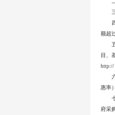
额超
目、
http://
惠率
府采