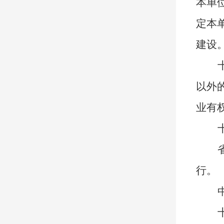
本单
定本
建设
以外
业有
行。