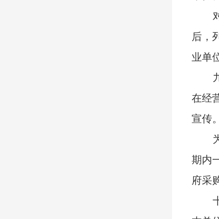
后，
业单
在经
宣传
期内
府采