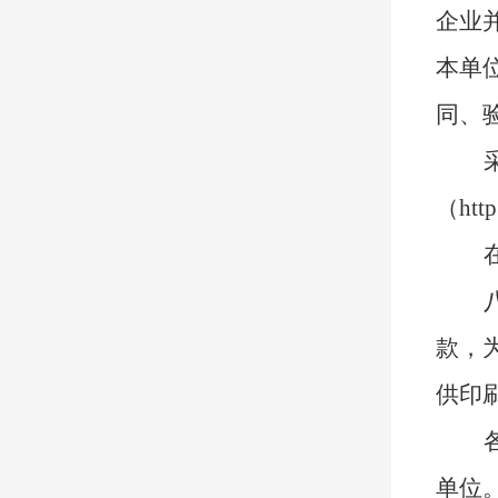
企业
本单
同、
（http:
款，
供印
单位