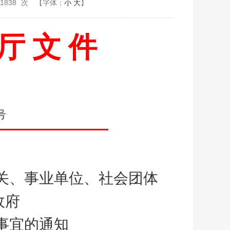
1838
次
【字体：
小
大
】
 厅 文 件
号
关、事业单位、社会团体
度政府
事宜的通知